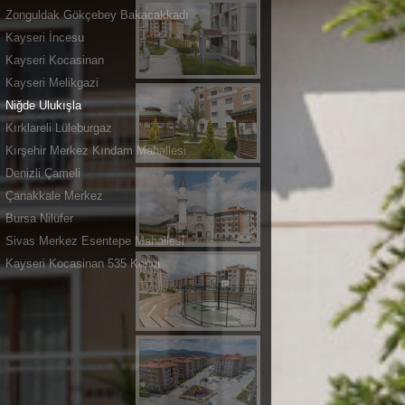
Zonguldak Gökçebey Bakacakkadı
Kayseri İncesu
Kayseri Kocasinan
Kayseri Melikgazi
Niğde Ulukışla
Kırklareli Lüleburgaz
Kırşehir Merkez Kındam Mahallesi
Denizli Çameli
Çanakkale Merkez
Bursa Nilüfer
Sivas Merkez Esentepe Mahallesi
Kayseri Kocasinan 535 Konut