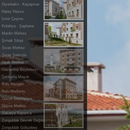
Diyarbakır - Kayapınar
Hatay Hassa
İzmir Çeşme
Kütahya - Şaphane
Mardin Merkez
Şırnak Silopi
Sivas Merkez
Sivas Şarkışla
Uşak Merkez
Gaziantep Beylerbeyi
Şanlıurfa Maşuk
Bolu Mengen
Bolu Mudurnu
Düzce Gümüşova
Düzce Merkez
Sakarya Sapanca
Zonguldak Devrek Dağdeğirmeni
Zonguldak Gökçebey