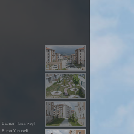
Batman Hasankeyf
Bursa Yunuseli