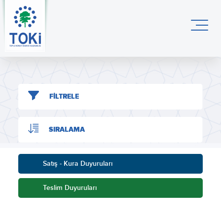
FİLTRELE
SIRALAMA
Satış - Kura Duyuruları
Teslim Duyuruları