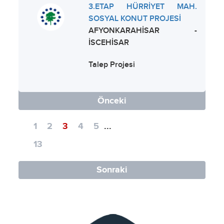
3.ETAP HÜRRİYET MAH.
SOSYAL KONUT PROJESİ
AFYONKARAHİSAR -
İSCEHİSAR
Talep Projesi
Önceki
1
2
3
4
5
...
13
Sonraki