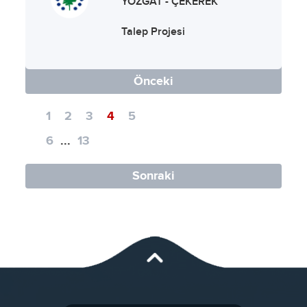
YOZGAT - ÇEKEREK
Talep Projesi
Önceki
1
2
3
4
5
6
...
13
Sonraki