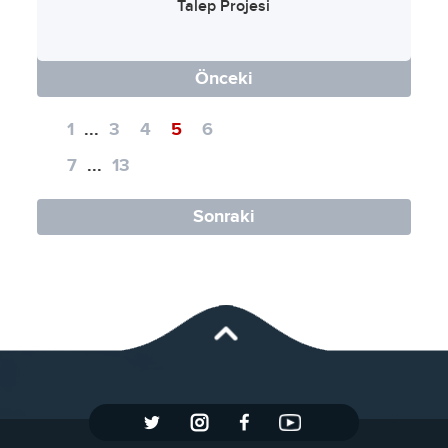
Talep Projesi
Önceki
1
...
3
4
5
6
7
...
13
Sonraki