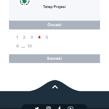
Talep Projesi
Önceki
1
2
3
4
5
6
...
13
Sonraki