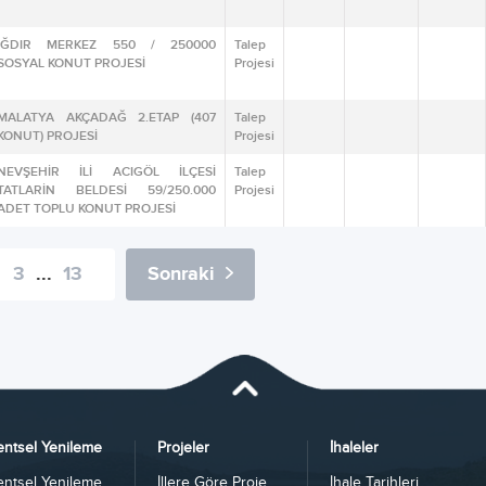
IĞDIR MERKEZ 550 / 250000
Talep
SOSYAL KONUT PROJESİ
Projesi
MALATYA AKÇADAĞ 2.ETAP (407
Talep
KONUT) PROJESİ
Projesi
NEVŞEHİR İLİ ACIGÖL İLÇESİ
Talep
TATLARİN BELDESİ 59/250.000
Projesi
ADET TOPLU KONUT PROJESİ
3
...
13
Sonraki
entsel Yenileme
Projeler
İhaleler
entsel Yenileme
İllere Göre Proje...
İhale Tarihleri