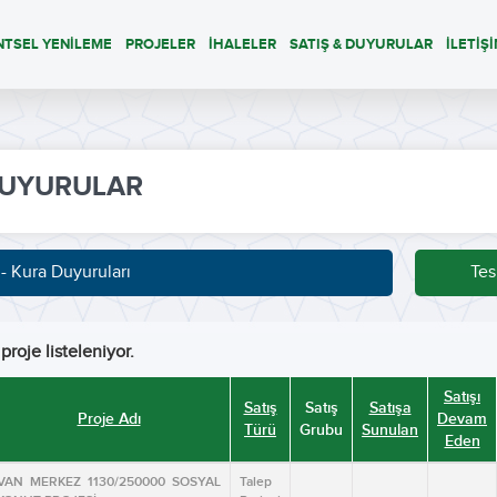
NTSEL YENİLEME
PROJELER
İHALELER
SATIŞ & DUYURULAR
İLETİŞ
UYURULAR
 - Kura Duyuruları
Tes
proje listeleniyor.
Satışı
Satış
Satış
Satışa
Proje Adı
Devam
Türü
Grubu
Sunulan
Eden
VAN MERKEZ 1130/250000 SOSYAL
Talep