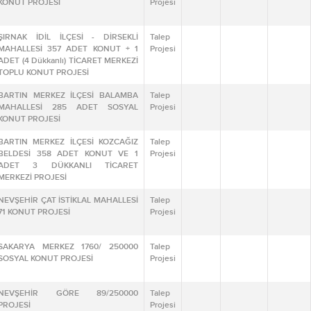
KONUT PROJESİ
Projesi
ŞIRNAK İDİL İLÇESİ - DİRSEKLİ
Talep
MAHALLESİ 357 ADET KONUT + 1
Projesi
ADET (4 Dükkanlı) TİCARET MERKEZİ
TOPLU KONUT PROJESİ
BARTIN MERKEZ İLÇESİ BALAMBA
Talep
MAHALLESİ 285 ADET SOSYAL
Projesi
KONUT PROJESİ
BARTIN MERKEZ İLÇESİ KOZCAĞIZ
Talep
BELDESİ 358 ADET KONUT VE 1
Projesi
ADET 3 DÜKKANLI TİCARET
MERKEZİ PROJESİ
NEVŞEHİR ÇAT İSTİKLAL MAHALLESİ
Talep
71 KONUT PROJESİ
Projesi
SAKARYA MERKEZ 1760/ 250000
Talep
SOSYAL KONUT PROJESİ
Projesi
NEVŞEHİR GÖRE 89/250000
Talep
PROJESİ
Projesi