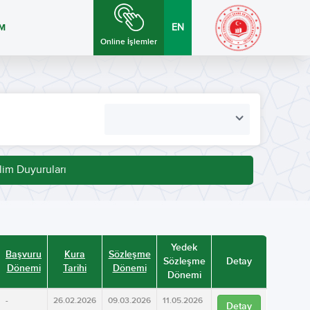
İM
EN
Online İşlemler
lim Duyuruları
Yedek
Başvuru
Kura
Sözleşme
Sözleşme
Detay
Dönemi
Tarihi
Dönemi
Dönemi
-
26.02.2026
09.03.2026
11.05.2026
Detay