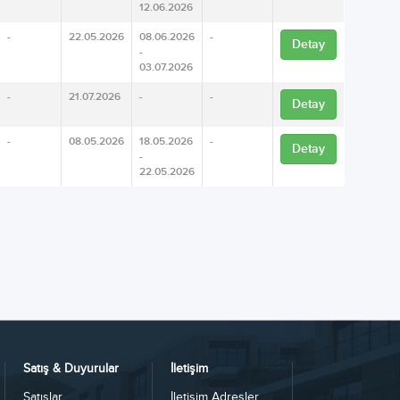
12.06.2026
-
22.05.2026
08.06.2026
-
Detay
-
03.07.2026
-
21.07.2026
-
-
Detay
-
08.05.2026
18.05.2026
-
Detay
-
22.05.2026
Satış & Duyurular
İletişim
Satışlar
İletişim Adresler...