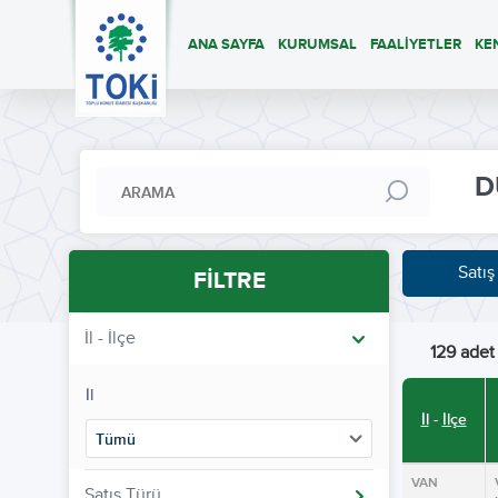
ANA SAYFA
KURUMSAL
FAALİYETLER
KE
D
Satış
FİLTRE
İl - İlçe
129 adet 
İl
İl
-
İlçe
Tümü
VAN
Satış Türü