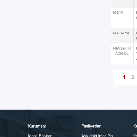
IĞDIR
MALATYA
NEVŞEHİR
- ACIGÖL
1
2
Kurumsal
Faaliyetler
K
İdare Başkanı
Askıdaki İmar Pla...
K