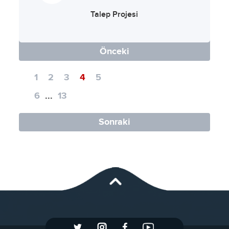
Talep Projesi
Önceki
1
2
3
4
5
6
...
13
Sonraki