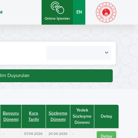
İM
EN
Online İşlemler
lim Duyuruları
Yedek
Başvuru
Kura
Sözleşme
Sözleşme
Detay
Dönemi
Tarihi
Dönemi
Dönemi
-
07.04.2026
20.04.2026
-
Detay