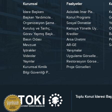
Kurumsal
Faaliyetler
K
İdare Başkanı
Askıdaki İmar Pla...
K
Başkan Yardımcıla...
Konut Programı
G
Organizasyon Şema...
Sosyal Donatılar
Y
Kuruluş ve Tarihç...
Kamuya Yönelik Uy...
Ö
Görev Yapmış Başk...
Krediler
B
Basın Odası
Arsa Üretimi
Pr
Mevzuat
AR-GE
Sı
İştirakler
Yarışmalar
Videolar
Uygulama Görselle...
Yayınlar
Restorasyon Görse...
Kurumsal Kimlik
Proje Görselleri
Bilgi Güvenliği P...
Toplu Konut İdaresi Baş