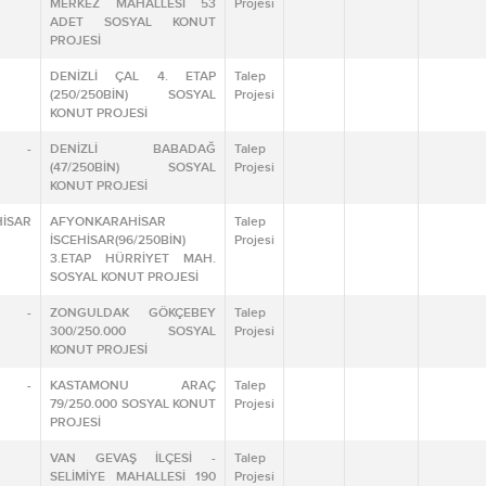
MERKEZ MAHALLESİ 53
Projesi
ADET SOSYAL KONUT
PROJESİ
DENİZLİ ÇAL 4. ETAP
Talep
(250/250BİN) SOSYAL
Projesi
KONUT PROJESİ
İ -
DENİZLİ BABADAĞ
Talep
(47/250BİN) SOSYAL
Projesi
KONUT PROJESİ
İSAR
AFYONKARAHİSAR
Talep
İSCEHİSAR(96/250BİN)
Projesi
3.ETAP HÜRRİYET MAH.
SOSYAL KONUT PROJESİ
K -
ZONGULDAK GÖKÇEBEY
Talep
300/250.000 SOSYAL
Projesi
KONUT PROJESİ
U -
KASTAMONU ARAÇ
Talep
79/250.000 SOSYAL KONUT
Projesi
PROJESİ
VAN GEVAŞ İLÇESİ -
Talep
SELİMİYE MAHALLESİ 190
Projesi