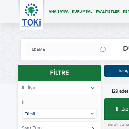
ANA SAYFA
KURUMSAL
FAALİYETLER
KE
D
Satış
FİLTRE
İl - İlçe
129 adet 
İl
İl
-
İlçe
Tümü
BİNGÖL - ADA
Satış Türü