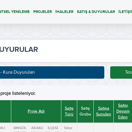
NTSEL YENİLEME
PROJELER
İHALELER
SATIŞ & DUYURULAR
İLETİŞ
UYURULAR
 - Kura Duyuruları
Tes
proje listeleniyor.
Satışı
Satış
Satış
Satışa
Proje Adı
Devam
Türü
Grubu
Sunulan
Eden
KLI
BİNGÖL ADAKLI İLÇESİ,
Talep