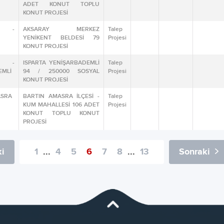
ADET KONUT TOPLU
KONUT PROJESİ
Y -
AKSARAY MERKEZ
Talep
YENİKENT BELDESİ 79
Projesi
KONUT PROJESİ
A -
ISPARTA YENİŞARBADEMLİ
Talep
EMLİ
94 / 250000 SOSYAL
Projesi
KONUT PROJESİ
ASRA
BARTIN AMASRA İLÇESİ -
Talep
KUM MAHALLESİ 106 ADET
Projesi
KONUT TOPLU KONUT
PROJESİ
i
1
...
4
5
6
7
8
...
13
Sonraki