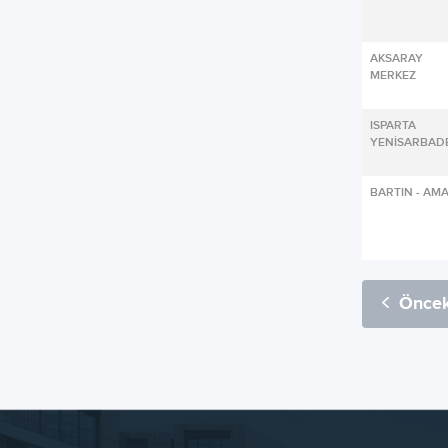
AKSARA
MERKEZ
ISPART
YENİSARBAD
BARTIN - AM
Öncek