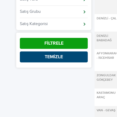
Satış Grubu
DENİZLİ - ÇAL
Satış Kategorisi
DENİZL
BABADAĞ
FİLTRELE
AFYONKARAH
TEMİZLE
- İSCEHİSAR
ZONGULDA
GÖKÇEBEY
KASTAMON
ARAÇ
VAN - GEVAŞ