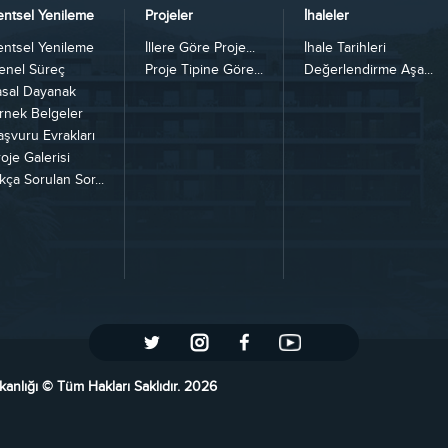
entsel Yenileme
Projeler
İhaleler
entsel Yenileme
İllere Göre Proje...
İhale Tarihleri
enel Süreç
Proje Tipine Göre...
Değerlendirme Aşa...
asal Dayanak
rnek Belgeler
aşvuru Evrakları
oje Galerisi
kça Sorulan Sor...
kanlığı © Tüm Hakları Saklıdır. 2026