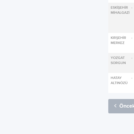
ESKİŞEHİR -
MİHALGAZİ
KIRŞEHİR -
MERKEZ
YOZGAT -
SORGUN
HATAY -
ALTINÖZÜ
Öncek