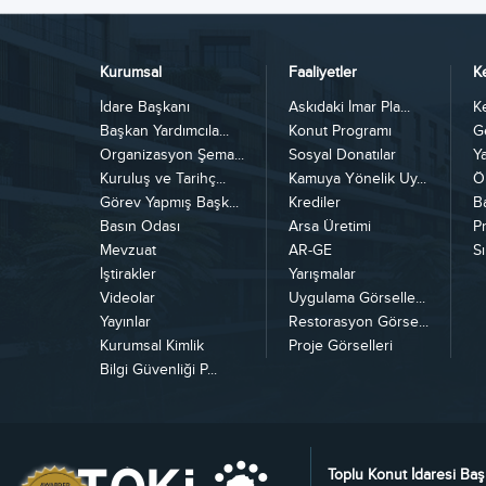
Kurumsal
Faaliyetler
K
İdare Başkanı
Askıdaki İmar Pla...
K
Başkan Yardımcıla...
Konut Programı
G
Organizasyon Şema...
Sosyal Donatılar
Y
Kuruluş ve Tarihç...
Kamuya Yönelik Uy...
Ö
Görev Yapmış Başk...
Krediler
B
Basın Odası
Arsa Üretimi
Pr
Mevzuat
AR-GE
Sı
İştirakler
Yarışmalar
Videolar
Uygulama Görselle...
Yayınlar
Restorasyon Görse...
Kurumsal Kimlik
Proje Görselleri
Bilgi Güvenliği P...
Toplu Konut İdaresi Baş