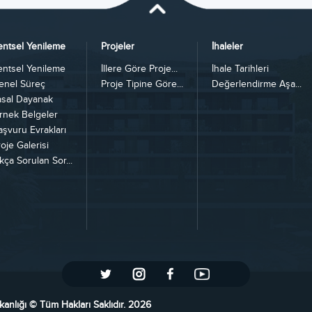
entsel Yenileme
Projeler
İhaleler
entsel Yenileme
İllere Göre Proje...
İhale Tarihleri
enel Süreç
Proje Tipine Göre...
Değerlendirme Aşa...
asal Dayanak
rnek Belgeler
aşvuru Evrakları
oje Galerisi
kça Sorulan Sor...
kanlığı © Tüm Hakları Saklıdır. 2026