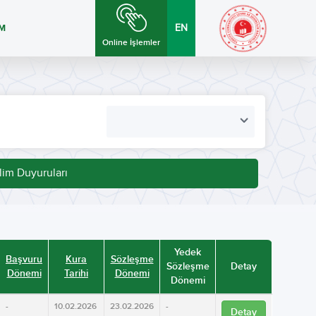
İM
EN
Online İşlemler
lim Duyuruları
Yedek
Başvuru
Kura
Sözleşme
Sözleşme
Detay
Dönemi
Tarihi
Dönemi
Dönemi
-
10.02.2026
23.02.2026
-
Detay