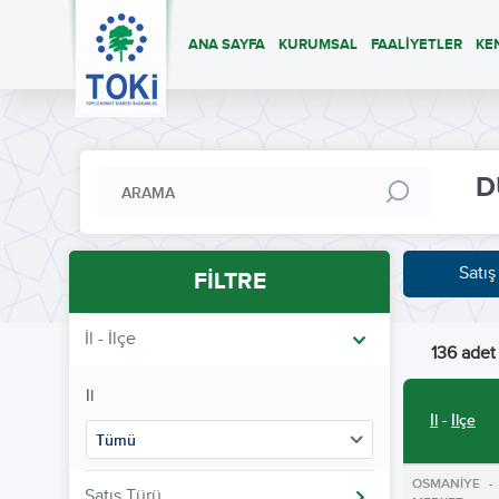
ANA SAYFA
KURUMSAL
FAALİYETLER
KE
D
Satış
FİLTRE
İl - İlçe
136 adet 
İl
İl
-
İlçe
Tümü
OSMANİYE -
Satış Türü