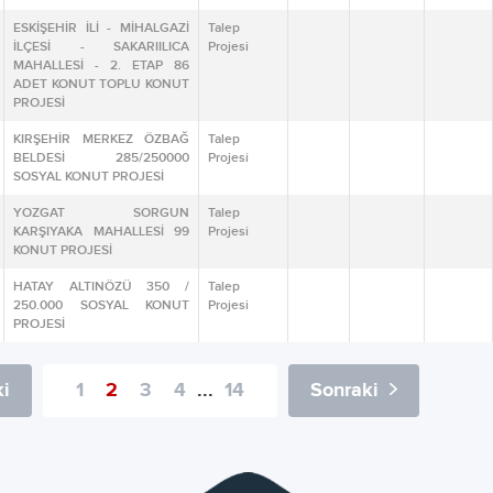
ESKİŞEHİR İLİ - MİHALGAZİ
Talep
İLÇESİ - SAKARIILICA
Projesi
MAHALLESİ - 2. ETAP 86
ADET KONUT TOPLU KONUT
PROJESİ
KIRŞEHİR MERKEZ ÖZBAĞ
Talep
BELDESİ 285/250000
Projesi
SOSYAL KONUT PROJESİ
YOZGAT SORGUN
Talep
KARŞIYAKA MAHALLESİ 99
Projesi
KONUT PROJESİ
HATAY ALTINÖZÜ 350 /
Talep
250.000 SOSYAL KONUT
Projesi
PROJESİ
i
1
2
3
4
...
14
Sonraki