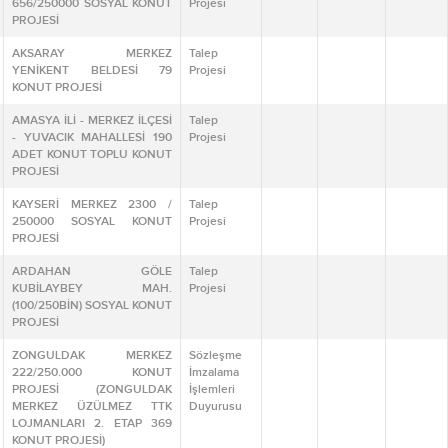
656/250000 SOSYAL KONUT
Projesi
PROJESİ
AKSARAY MERKEZ
Talep
YENİKENT BELDESİ 79
Projesi
KONUT PROJESİ
AMASYA İLİ - MERKEZ İLÇESİ
Talep
- YUVACIK MAHALLESİ 190
Projesi
ADET KONUT TOPLU KONUT
PROJESİ
KAYSERİ MERKEZ 2300 /
Talep
250000 SOSYAL KONUT
Projesi
PROJESİ
ARDAHAN GÖLE
Talep
KUBİLAYBEY MAH.
Projesi
(100/250BİN) SOSYAL KONUT
PROJESİ
ZONGULDAK MERKEZ
Sözleşme
222/250.000 KONUT
İmzalama
PROJESİ (ZONGULDAK
İşlemleri
MERKEZ ÜZÜLMEZ TTK
Duyurusu
LOJMANLARI 2. ETAP 369
KONUT PROJESİ)