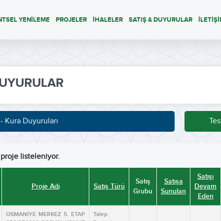
NTSEL YENİLEME
PROJELER
İHALELER
SATIŞ & DUYURULAR
İLETİŞ
UYURULAR
 - Kura Duyuruları
Tes
proje listeleniyor.
Satışı
Satış
Satışa
Proje Adı
Satış Türü
Devam
Grubu
Sunulan
Eden
OSMANİYE MERKEZ 5. ETAP
Talep