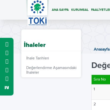
ANA SAYFA
KURUMSAL
FAALİYETLE
İhaleler
Anasayfa
İhale Tarihleri
Değe
Değerlendirme Aşamasındaki
İhaleler
Sıra No
1
2