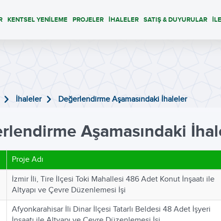
R
KENTSEL YENİLEME
PROJELER
İHALELER
SATIŞ & DUYURULAR
İL
İhaleler
Değerlendirme Aşamasındaki İhaleler
rlendirme Aşamasındaki İhal
Proje Adı
İzmir İli, Tire İlçesi Toki Mahallesi 486 Adet Konut İnşaatı ile
Altyapı ve Çevre Düzenlemesi İşi
Afyonkarahisar İli Dinar İlçesi Tatarlı Beldesi 48 Adet İşyeri
İnşaatı ile Altyapı ve Çevre Düzenlemesi İşi