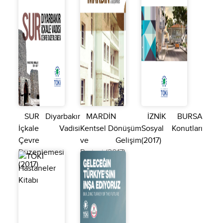
SUR Diyarbakır
MARDİN
İZNİK BURSA
İçkale Vadisi
Kentsel Dönüşüm
Sosyal Konutları
Çevre
ve Gelişim
(2017)
Düzenlemesi
Projesi (2017)
(2017)