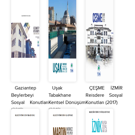
Gaziantep
Uşak
ÇEŞME İZMİR
Beylerbeyi
Tabakhane
Reisdere Sosyal
Sosyal Konutları
Kentsel Dönüşüm
Konutları (2017)
(2018)
(2018)