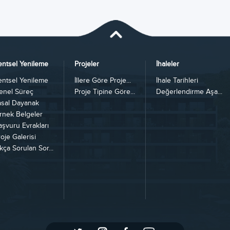
entsel Yenileme
Projeler
İhaleler
entsel Yenileme
İllere Göre Proje...
İhale Tarihleri
enel Süreç
Proje Tipine Göre...
Değerlendirme Aşa...
asal Dayanak
rnek Belgeler
aşvuru Evrakları
oje Galerisi
kça Sorulan Sor...