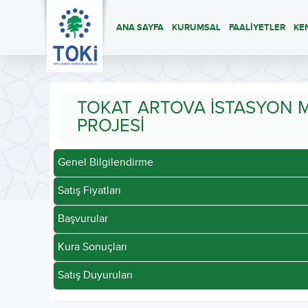
ANA SAYFA
KURUMSAL
FAALİYETLER
KE
TOKAT ARTOVA İSTASYON M
PROJESİ
Genel Bilgilendirme
Satış Fiyatları
Başvurular
Kura Sonuçları
Satış Duyuruları