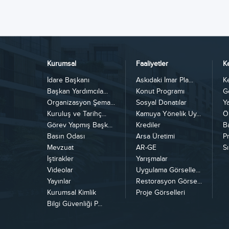
Kurumsal
Faaliyetler
K
İdare Başkanı
Askıdaki İmar Pla...
K
Başkan Yardımcıla...
Konut Programı
G
Organizasyon Şema...
Sosyal Donatılar
Y
Kuruluş ve Tarihç...
Kamuya Yönelik Uy...
Ö
Görev Yapmış Başk...
Krediler
B
Basın Odası
Arsa Üretimi
Pr
Mevzuat
AR-GE
Sı
İştirakler
Yarışmalar
Videolar
Uygulama Görselle...
Yayınlar
Restorasyon Görse...
Kurumsal Kimlik
Proje Görselleri
Bilgi Güvenliği P...