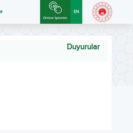
İM
EN
Online İşlemler
Duyurular